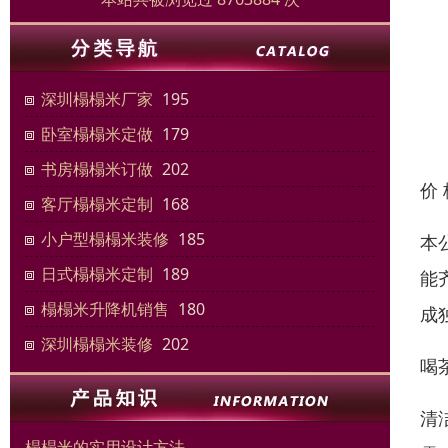
深圳榻榻米厂家
195
卧室榻榻米定做
179
书房榻榻米订做
202
价
客厅榻榻米定制
168
小户型榻榻米装修
185
本
日式榻榻米定制
189
能
榻榻米升降机销售
180
成
深圳榻榻米装修
202
喝
清
榻榻米的实用设计方法