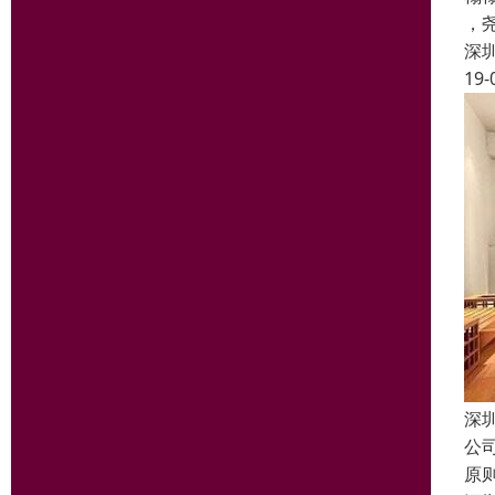
，
深
19-
深
公
原