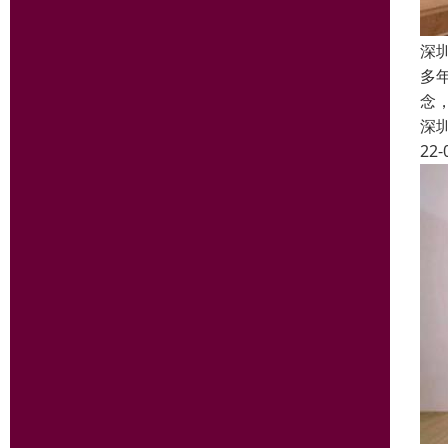
深
多
念
深
22-