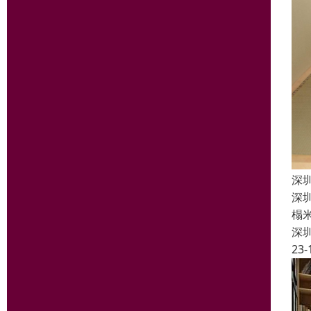
深
深
榻
深
23-