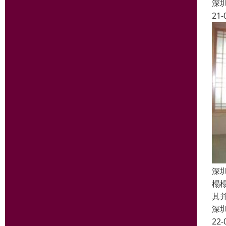
深
21-
深
榻
其
深
22-