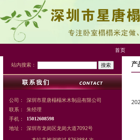
首页
产
站内搜索：
公司：
深圳市星唐榻榻米木制品有限公司
20
联系：
朱经理
手机：
15012608598
地址：
深圳市龙岗区龙岗大道7092号
本站共被浏览过 8763884 次