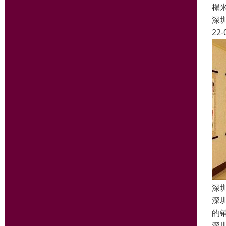
榻
深
22-
深
深
的
深