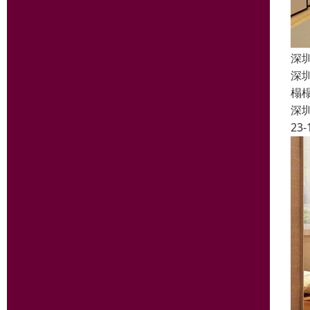
深
深
榻
深
23-