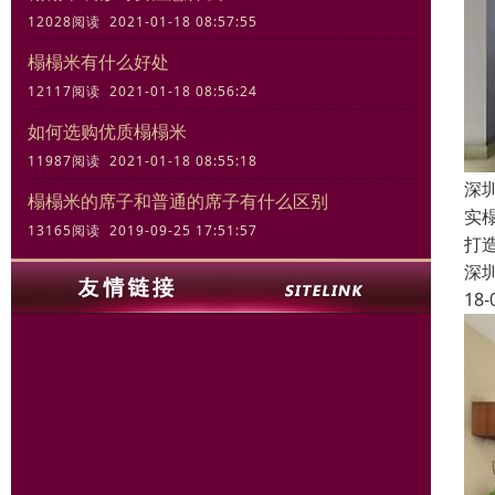
12028阅读 2021-01-18 08:57:55
榻榻米有什么好处
12117阅读 2021-01-18 08:56:24
如何选购优质榻榻米
11987阅读 2021-01-18 08:55:18
深
榻榻米的席子和普通的席子有什么区别
实
13165阅读 2019-09-25 17:51:57
打
深
18-