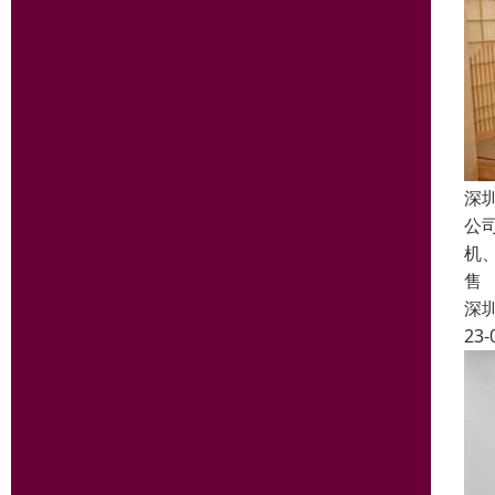
深
公
机
售
深
23-