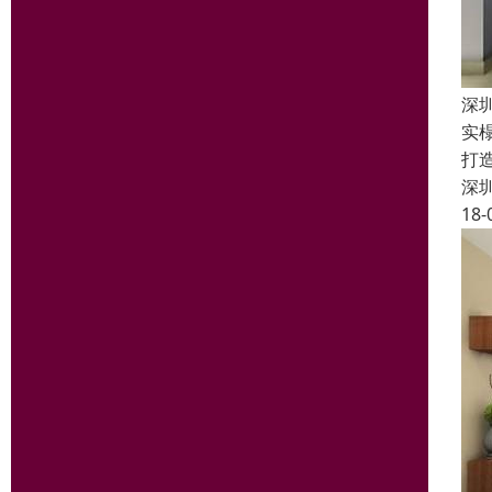
深
实
打
深
18-