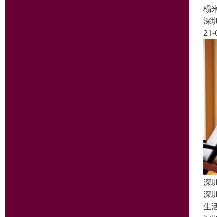
榻
深
21-
深
深
生