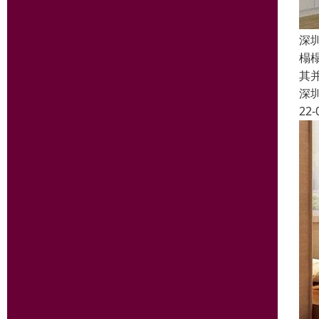
深
榻
其
深
22-