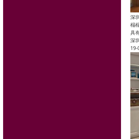
深
榻
具
深
19-