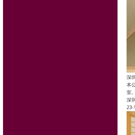
深
本
室
深
23-