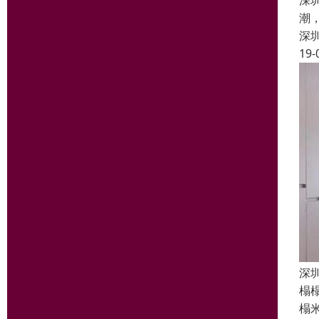
深
潮
深
19-
深
榻
榻