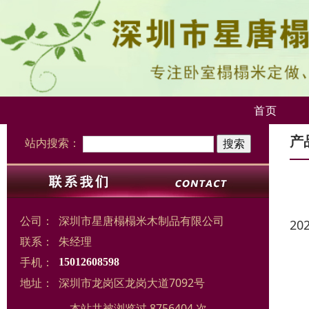
首页
产
站内搜索：
公司：
深圳市星唐榻榻米木制品有限公司
20
联系：
朱经理
手机：
15012608598
地址：
深圳市龙岗区龙岗大道7092号
本站共被浏览过 8756404 次