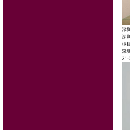
深
深
榻
深
21-