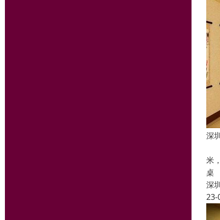
深
公
米
桌
深
23-