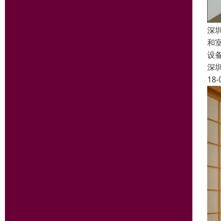
深
和
设
深
18-