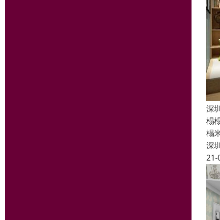
深
榻
榻
深
21-