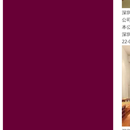
深
公
本
深
22-