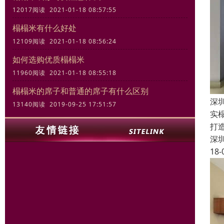
12017阅读 2021-01-18 08:57:55
榻榻米有什么好处
12109阅读 2021-01-18 08:56:24
如何选购优质榻榻米
11960阅读 2021-01-18 08:55:18
榻榻米的席子和普通的席子有什么区别
深
13140阅读 2019-09-25 17:51:57
实
打
深
18-