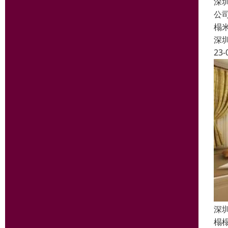
深
公
榻
深
23-
深
榻