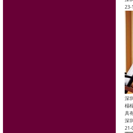
23-
深
榻
具
深
21-