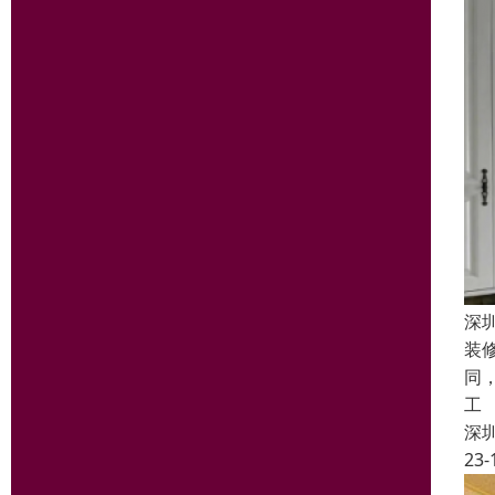
深
装
同
工
深
23-