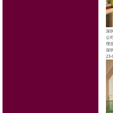
深
公
理
深
23-