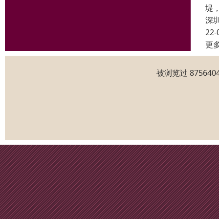
堤
深
22-
更
被浏览过 8756