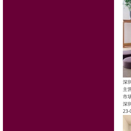
深
主
市
深
23-