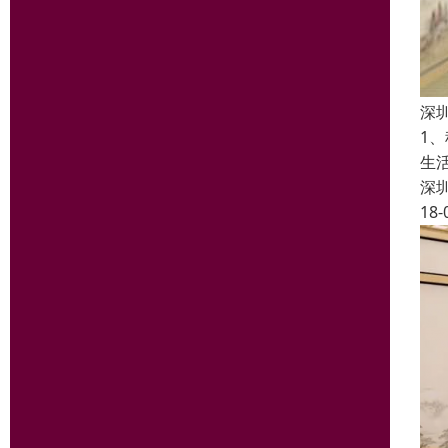
深
1
生
深
18-