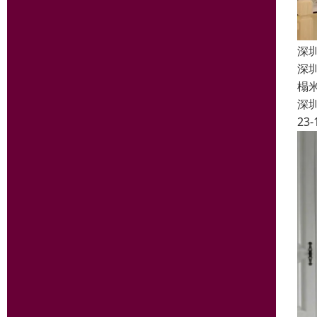
深
深
榻
深
23-