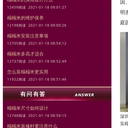
国
12459阅读 2021-01-18 09:01:27
明
榻榻米的维护保养
庭
12198阅读 2021-01-18 09:00:26
榻榻米安装注意事项
12705阅读 2021-01-18 08:54:12
榻榻米多高才适合
12737阅读 2021-01-18 08:52:49
怎么装榻榻米更实用
11922阅读 2021-01-18 08:51:46
榻榻米尺寸如何设计
深
12748阅读 2021-01-18 08:59:15
实
榻榻米装修时要注意什么