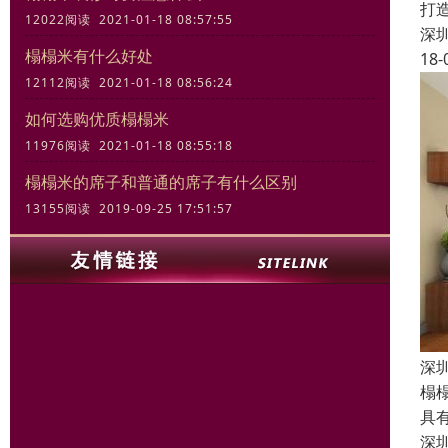
打
12022阅读 2021-01-18 08:57:55
深
榻榻米有什么好处
18-
12112阅读 2021-01-18 08:56:24
如何选购优质榻榻米
11976阅读 2021-01-18 08:55:18
榻榻米的席子和普通的席子有什么区别
13155阅读 2019-09-25 17:51:57
深
榻
具
深