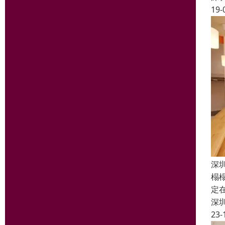
19-
深
榻
定
深
23-