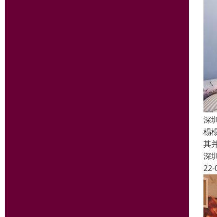
深
榻
其
深
22-