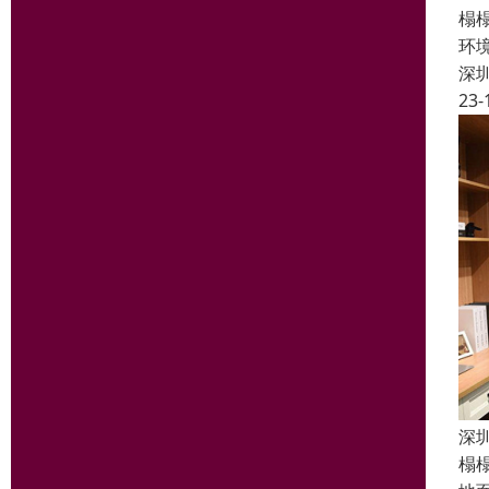
榻
环
深
23-
深
榻